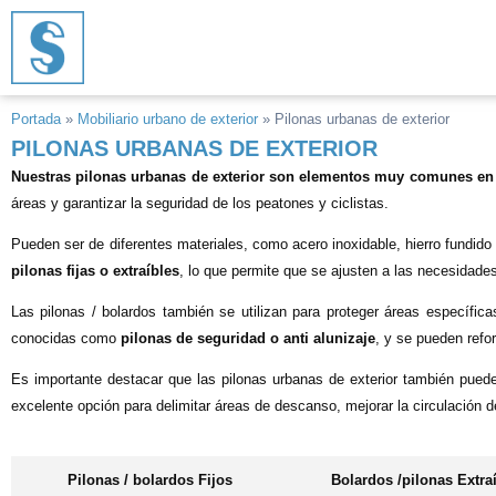
Ir
al
contenido
Portada
»
Mobiliario urbano de exterior
»
Pilonas urbanas de exterior
PILONAS URBANAS DE EXTERIOR
Nuestras pilonas urbanas de exterior son elementos muy comunes en
áreas y garantizar la seguridad de los peatones y ciclistas.
Pueden ser de diferentes materiales, como acero inoxidable, hierro fundid
pilonas fijas o extraíbles
, lo que permite que se ajusten a las necesidade
Las pilonas / bolardos también se utilizan para proteger áreas específ
conocidas como
pilonas de seguridad o anti alunizaje
, y se pueden refo
Es importante destacar que las pilonas urbanas de exterior también pued
excelente opción para delimitar áreas de descanso, mejorar la circulación de
Pilonas / bolardos Fijos
Bolardos /pilonas Extra